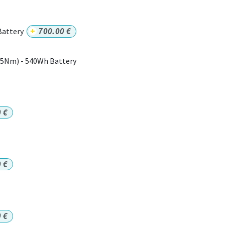
+
700.00
€
Battery
75Nm) - 540Wh Battery
0
€
0
€
0
€