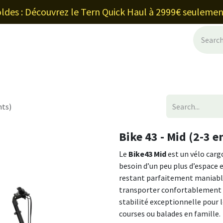
ldes : Découvrez le Tern Quick Haul à 2999€ seulemen
ancement et leasing
Blog
Shop
Ab
nts)
Bike 43 - Mid (2-3 e
Le
Bike43 Mid
est un vélo carg
besoin d’un peu plus d’espace e
restant parfaitement maniable
transporter confortablement 
stabilité exceptionnelle pour le
courses ou balades en famille.