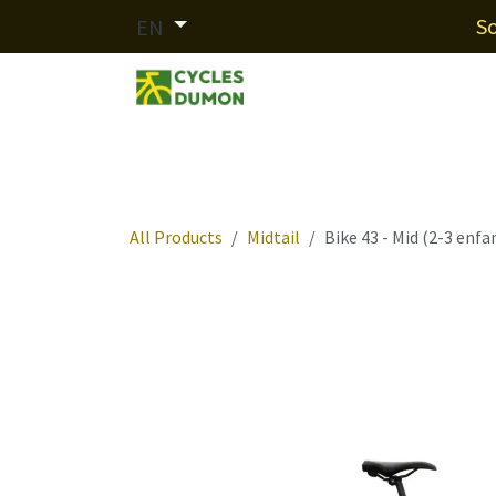
Skip to Content
So
EN
Our brands
Services
Fin
All Products
Midtail
Bike 43 - Mid (2-3 enfa