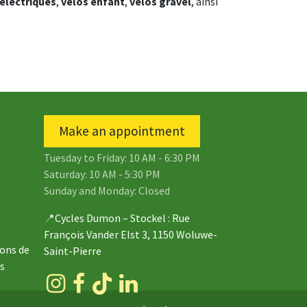
 électriques
,
vélos enfant
,
vélos gravel
, ainsi
Make an appointment
Tuesday to Friday: 10 AM - 6:30 PM
Saturday: 10 AM - 5:30 PM
Sunday and Monday: Closed
📍
Cycles Dumon – Stockel
: Rue
François Vander Elst 3, 1150 Woluwe-
ions de
Saint-Pierre
s