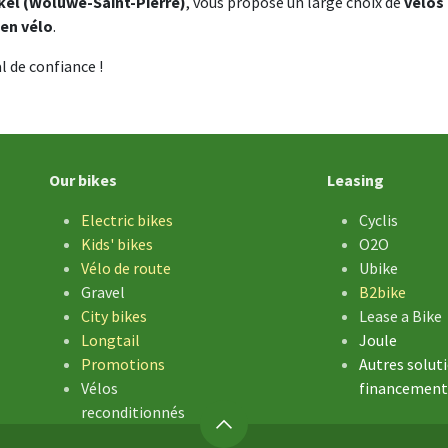
kel (Woluwe-Saint-Pierre)
, vous propose un large choix de
vélos
ien vélo
.
l de confiance !
Our bikes
Leasing
Electric bikes
Cyclis
Kids' bikes
O2O
Vélo de
route
Ubike
Gravel
B2bike
City bikes
Lease a Bike
Longtail
Joule
Promotions
Autres solut
Vélos
financement
reconditionnés