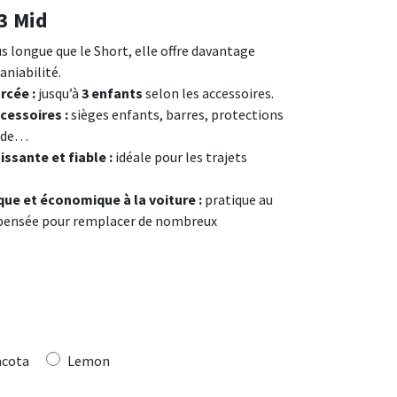
3 Mid
s longue que le Short, elle offre davantage
aniabilité.
rcée :
jusqu’à
3 enfants
selon les accessoires.
cessoires :
sièges enfants, barres, protections
urde…
ssante et fiable :
idéale pour les trajets
ue et économique à la voiture :
pratique au
t pensée pour remplacer de nombreux
acota
Lemon