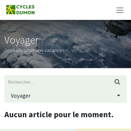
Se rendre au contenu
Voyager
Conseils pour vos vacances
Voyager
Aucun article pour le moment.