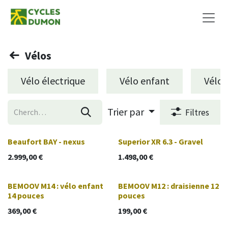
Se rendre au contenu
Vélos
Vélo électrique
Vélo enfant
Vélo d
Trier par
Filtres
Beaufort BAY - nexus
Superior XR 6.3 - Gravel
2.999,00
€
1.498,00
€
BEMOOV M14 : vélo enfant
BEMOOV M12 : draisienne 12
14 pouces
pouces
369,00
€
199,00
€