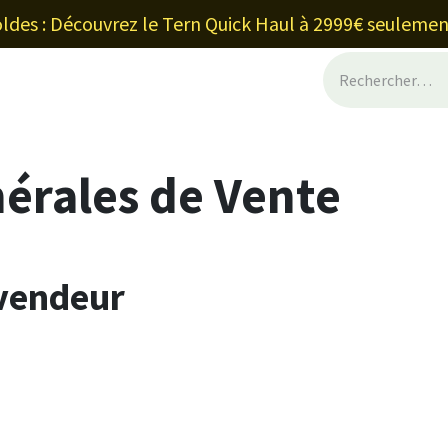
ldes : Découvrez le Tern Quick Haul à 2999€ seulemen
inancement et leasing
Blog
Shop
À
érales de Vente
 vendeur