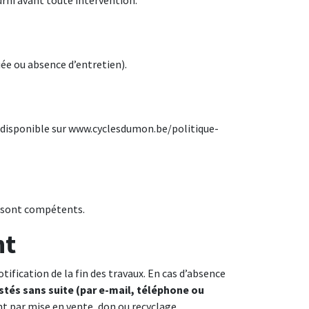
urni avant toute intervention.
iée ou absence d’entretien).
 disponible sur
www.cyclesdumon.be/politique-
t sont compétents.
nt
tification de la fin des travaux. En cas d’absence
estés sans suite (par e-mail, téléphone ou
 par mise en vente, don ou recyclage.