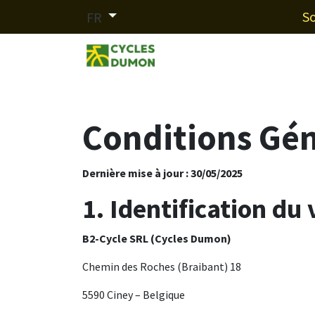
Se rendre au contenu
So
FR
Nos marques
Services
F
Conditions Gén
Dernière mise à jour : 30/05/2025
1. Identification du
B2-Cycle SRL (Cycles Dumon)
Chemin des Roches (Braibant) 18
5590 Ciney – Belgique