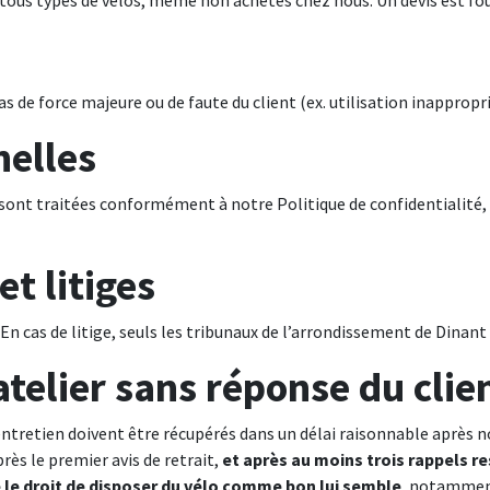
 tous types de vélos, même non achetés chez nous. Un devis est fo
 de force majeure ou de faute du client (ex. utilisation inappropr
nelles
 sont traitées conformément à notre Politique de confidentialité,
et litiges
En cas de litige, seuls les tribunaux de l’arrondissement de Dinan
’atelier sans réponse du clie
entretien doivent être récupérés dans un délai raisonnable après no
rès le premier avis de retrait,
et après au moins trois rappels r
 le droit de disposer du vélo comme bon lui semble
, notamment