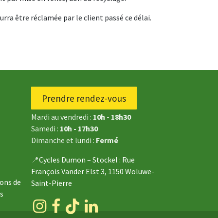
urra être réclamée par le client passé ce délai.
Prendre rendez-vous
Mardi au vendredi :
10h - 18h30
Samedi :
10h - 17h30
Dimanche et lundi :
Fermé
📍
Cycles Dumon – Stockel
: Rue
François Vander Elst 3, 1150 Woluwe-
ions de
Saint-Pierre
s