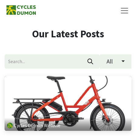
Skip to Content
Our Latest Posts
All
Cycles Dumon Woluwe