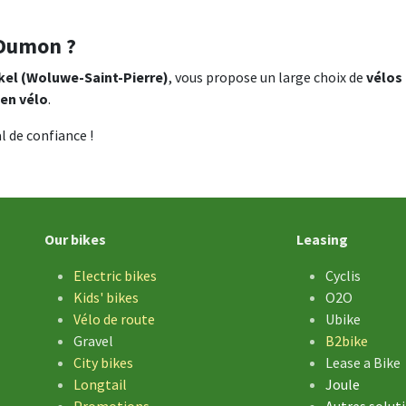
 Dumon ?
kel (Woluwe-Saint-Pierre)
, vous propose un large choix de
vélos
ien vélo
.
l de confiance !
Our bikes
Leasing
Electric bikes
Cyclis
Kids' bikes
O2O
Vélo de
route
Ubike
Gravel
B2bike
City bikes
Lease a Bike
Longtail
Joule
Promotions
Autres solut