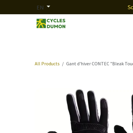
Skip to Content
So
EN
Our brands
Services
Fin
All Products
Gant d'hiver CONTEC "Bleak Tou