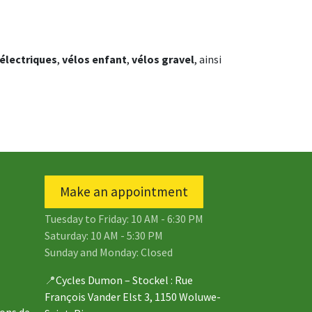
 électriques
,
vélos enfant
,
vélos gravel
, ainsi
Make an appointment
Tuesday to Friday: 10 AM - 6:30 PM
Saturday: 10 AM - 5:30 PM
Sunday and Monday: Closed
📍
Cycles Dumon – Stockel
: Rue
François Vander Elst 3, 1150 Woluwe-
ions de