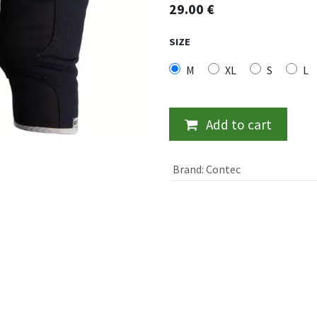
29.00
€
SIZE
M
XL
S
L
Add to cart
Brand
:
Contec