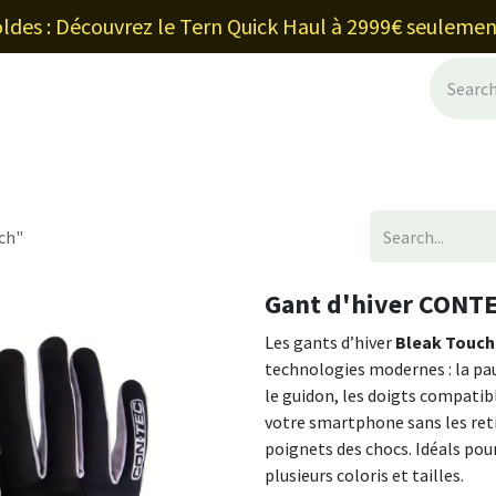
ldes : Découvrez le Tern Quick Haul à 2999€ seulemen
ancement et leasing
Blog
Shop
Ab
ch"
Gant d'hiver CONT
Les gants d’hiver
Bleak Touch
technologies modernes : la pau
le guidon, les doigts compatib
votre smartphone sans les reti
poignets des chocs. Idéals pour 
plusieurs coloris et tailles.