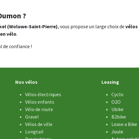
 Dumon ?
kel (Woluwe-Saint-Pierre)
, vous propose un large choix de
vélos
ien vélo
.
l de confiance !
Nos vélos
Leasing
Vélos électriques
Cyclis
Vélos enfants
O2O
Vélo de ​route
Ubike
Gravel
B2bike
Vélos de ville
Lease a Bike
Longtail
Joule
Promotions
Autres solut