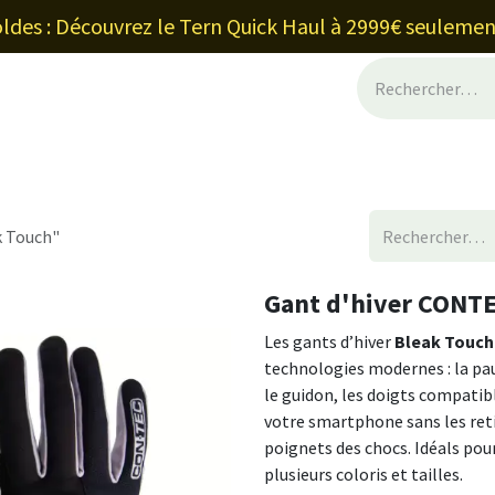
ldes : Découvrez le Tern Quick Haul à 2999€ seulemen
inancement et leasing
Blog
Shop
À
k Touch"
Gant d'hiver CONT
Les gants d’hiver
Bleak Touch
technologies modernes : la pau
le guidon, les doigts compatib
votre smartphone sans les reti
poignets des chocs. Idéals pour 
plusieurs coloris et tailles.