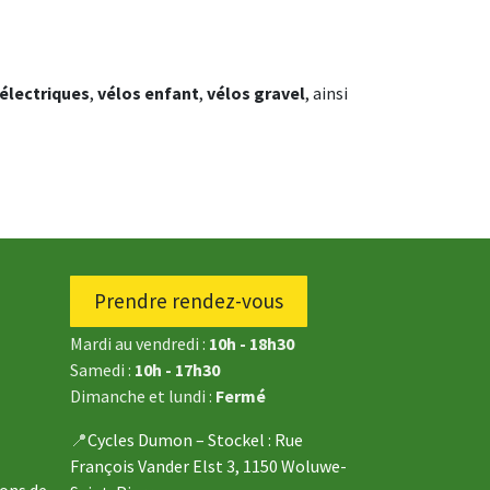
 électriques
,
vélos enfant
,
vélos gravel
, ainsi
Prendre rendez-vous
Mardi au vendredi :
10h - 18h30
Samedi :
10h - 17h30
Dimanche et lundi :
Fermé
📍
Cycles Dumon – Stockel
: Rue
François Vander Elst 3, 1150 Woluwe-
ions de