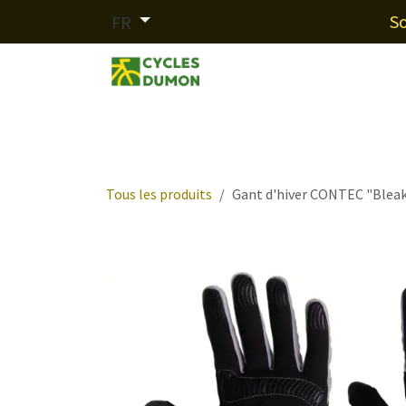
Se rendre au contenu
So
FR
Nos marques
Services
F
Tous les produits
Gant d'hiver CONTEC "Blea