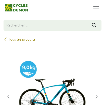
Se rendre au contenu
Tous les produits