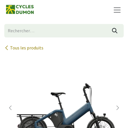
Se rendre au contenu
Tous les produits