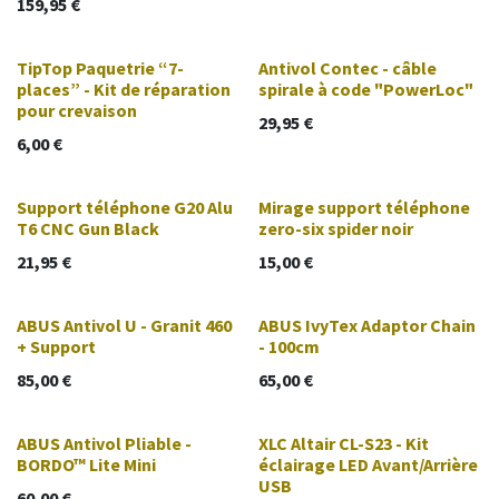
159,95
€
TipTop Paquetrie “7-
Antivol Contec - câble
places” - Kit de réparation
spirale à code "PowerLoc"
pour crevaison
29,95
€
6,00
€
Support téléphone G20 Alu
Mirage support téléphone
T6 CNC Gun Black
zero-six spider noir
21,95
€
15,00
€
ABUS Antivol U - Granit 460
ABUS IvyTex Adaptor Chain
+ Support
- 100cm
85,00
€
65,00
€
ABUS Antivol Pliable -
XLC Altair CL-S23 - Kit
BORDO™ Lite Mini
éclairage LED Avant/Arrière
USB
60,00
€