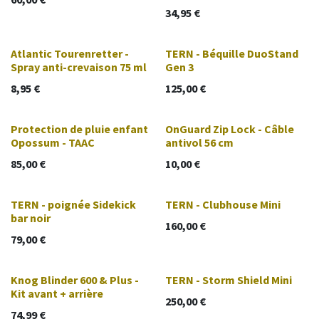
34,95
€
Atlantic Tourenretter -
TERN - Béquille DuoStand
Spray anti-crevaison 75 ml
Gen 3
8,95
€
125,00
€
Protection de pluie enfant
OnGuard Zip Lock - Câble
Opossum - TAAC
antivol 56 cm
85,00
€
10,00
€
TERN - poignée Sidekick
TERN - Clubhouse Mini
bar noir
160,00
€
79,00
€
Knog Blinder 600 & Plus -
TERN - Storm Shield Mini
Kit avant + arrière
250,00
€
74,99
€