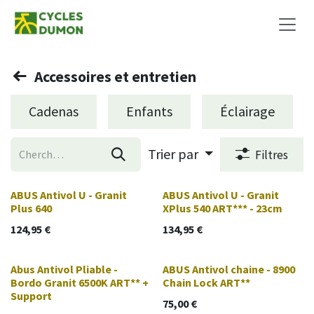
Se rendre au contenu
Accessoires et entretien
Cadenas
Enfants
Éclairage
Trier par
Filtres
ABUS Antivol U - Granit
ABUS Antivol U - Granit
Plus 640
XPlus 540 ART*** - 23cm
124,95
€
134,95
€
Abus Antivol Pliable -
ABUS Antivol chaine - 8900
Bordo Granit 6500K ART** +
Chain Lock ART**
Support
75,00
€