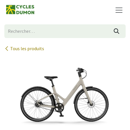
Se rendre au contenu
Tous les produits