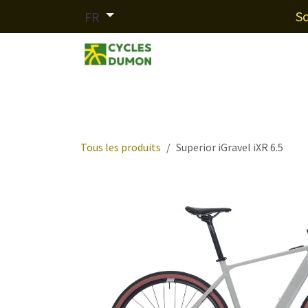
Se rendre au contenu
So
FR
Nos marques
Services
F
Tous les produits
Superior iGravel iXR 6.5