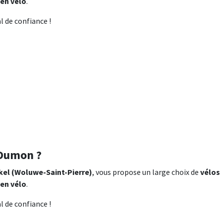
ien vélo
.
l de confiance !
 Dumon ?
kel (Woluwe-Saint-Pierre)
, vous propose un large choix de
vélos
ien vélo
.
l de confiance !