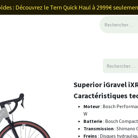
ldes : Découvrez le Tern Quick Haul à 2999€ seulemen
inancement et leasing
Blog
Shop
À
Superior iGravel iXR
Caractéristiques te
Moteur
: Bosch Performan
W
Batterie
: Bosch Compact
Transmission
: Shimano G
Freins
: Disques hydrauli