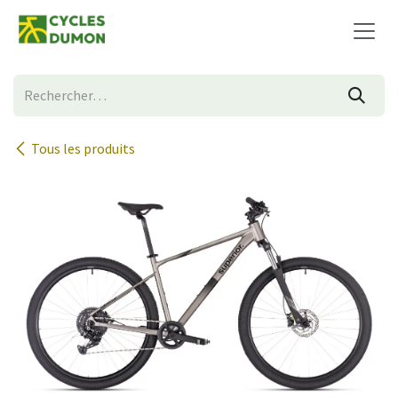
Se rendre au contenu
Tous les produits