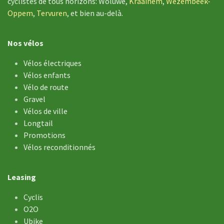
cyclistes de tous horizons: Woluwe,
Kraainem
,
Wezembeek-
Oppem
,
Tervuren
, et bien au-delà.
Nos vélos
Vélos électriques
Vélos enfants
Vélo de ​route
Gravel
Vélos de ville
Longtail
Promotions
Vélos reconditionnés
Leasing
Cyclis
O2O
Ubike